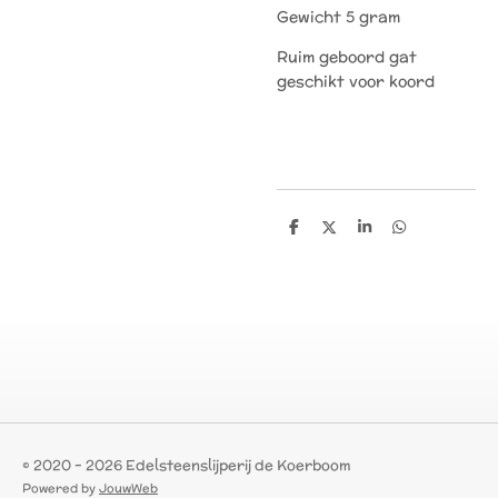
Gewicht 5 gram
Ruim geboord gat
geschikt voor koord
D
D
S
D
e
e
h
e
l
e
a
l
e
l
r
e
n
e
n
© 2020 - 2026 Edelsteenslijperij de Koerboom
Powered by
JouwWeb