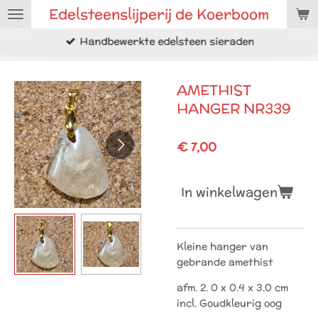
Edelsteenslijperij de Koerboom
Ga
direct
Handbewerkte edelsteen sieraden
naar
de
hoofdinhoud
AMETHIST
HANGER NR339
€ 7,00
In winkelwagen
Kleine hanger van
gebrande amethist
afm. 2. 0 x 0.4 x 3.0 cm
incl. Goudkleurig oog