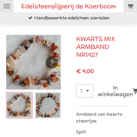
Edelsteenslijperij de Koerboom
Ga
direct
Handbewerkte edelsteen sieraden
naar
de
hoofdinhoud
KWARTS MIX
ARMBAND
NR1427
€ 4,00
In
winkelwagen
Armband van kwarts
steentjes
Split