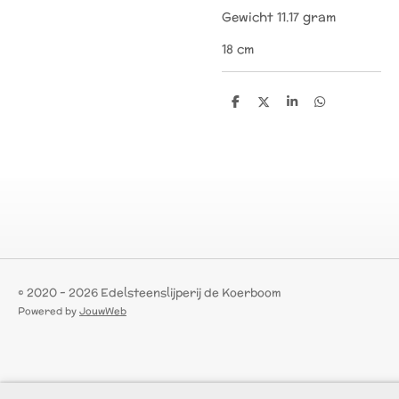
Gewicht 11.17 gram
18 cm
D
D
S
D
e
e
h
e
l
e
a
l
e
l
r
e
n
e
n
© 2020 - 2026 Edelsteenslijperij de Koerboom
Powered by
JouwWeb