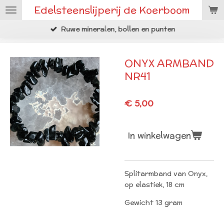
Edelsteenslijperij de Koerboom
Ga
direct
Ruwe mineralen, bollen en punten
naar
de
hoofdinhoud
ONYX ARMBAND
NR41
€ 5,00
In winkelwagen
Splitarmband van Onyx,
op elastiek, 18 cm
Gewicht 13 gram