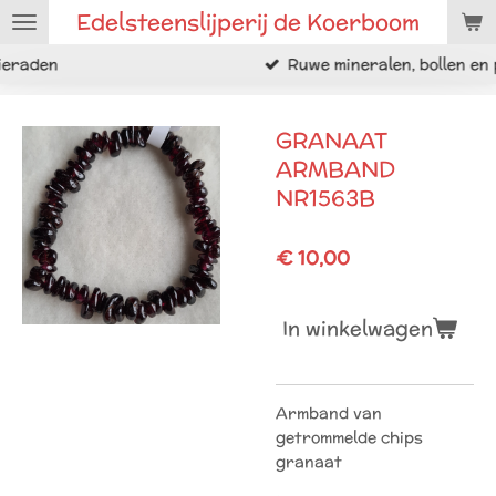
Edelsteenslijperij de Koerboom
Ga
direct
Ruwe mineralen, bollen en punten
naar
de
hoofdinhoud
GRANAAT
ARMBAND
NR1563B
€ 10,00
In winkelwagen
Armband van
getrommelde chips
granaat