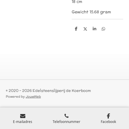
18 cm
Gewicht 15.68 gram
D
D
S
D
e
e
h
e
l
e
a
l
e
l
r
e
n
e
n
© 2020 - 2026 Edelsteenslijperij de Koerboom
Powered by
JouwWeb
E-mailadres
Telefoonnummer
Facebook