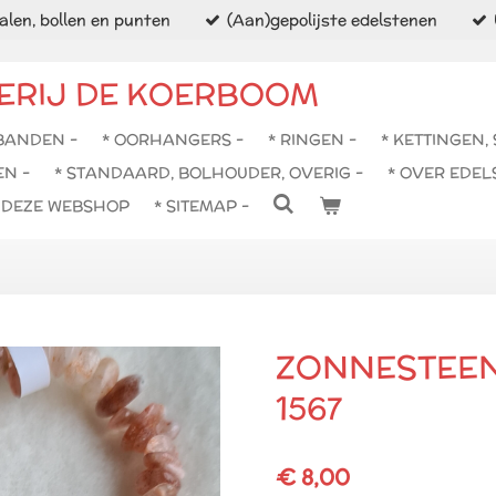
len, bollen en punten
(Aan)gepolijste edelstenen
ERIJ DE KOERBOOM
BANDEN -
* OORHANGERS -
* RINGEN -
* KETTINGEN,
EN -
* STANDAARD, BOLHOUDER, OVERIG -
* OVER EDEL
N DEZE WEBSHOP
* SITEMAP -
ZONNESTEE
1567
€ 8,00