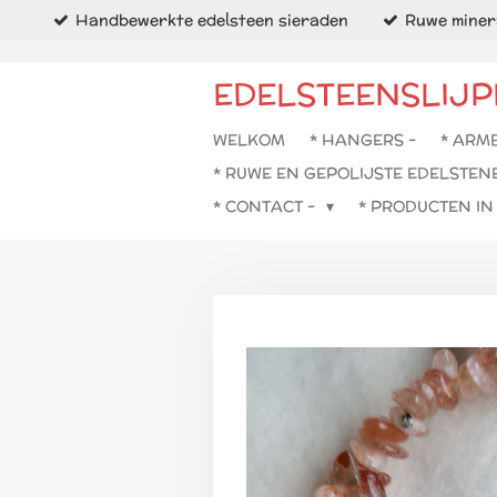
Handbewerkte edelsteen sieraden
Ruwe minera
Ga
direct
naar
EDELSTEENSLIJP
de
hoofdinhoud
WELKOM
* HANGERS -
* ARM
* RUWE EN GEPOLIJSTE EDELSTEN
* CONTACT -
* PRODUCTEN I