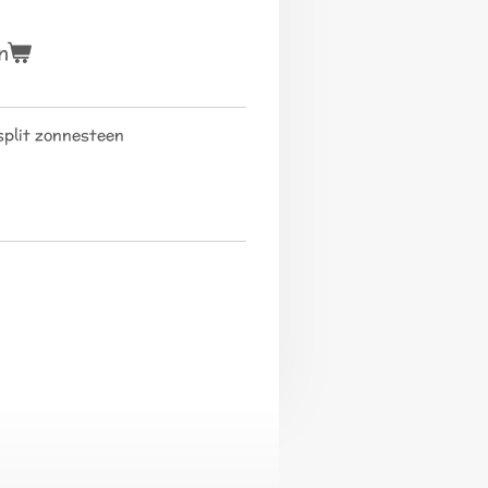
n
plit zonnesteen