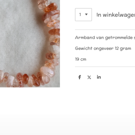
In winkelwage
Armband van getrommelde s
Gewicht ongeveer 12 gram
19 cm
D
D
S
e
e
h
l
e
a
e
l
r
n
e