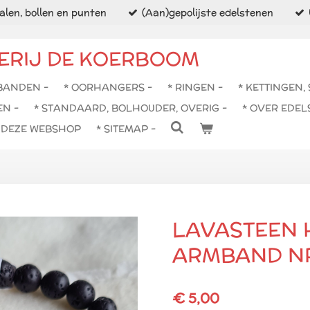
len, bollen en punten
(Aan)gepolijste edelstenen
ERIJ DE KOERBOOM
BANDEN -
* OORHANGERS -
* RINGEN -
* KETTINGEN,
EN -
* STANDAARD, BOLHOUDER, OVERIG -
* OVER EDEL
N DEZE WEBSHOP
* SITEMAP -
LAVASTEEN 
ARMBAND NR
€ 5,00