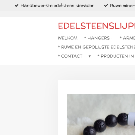
Handbewerkte edelsteen sieraden
Ruwe minera
Ga
direct
naar
EDELSTEENSLIJP
de
hoofdinhoud
WELKOM
* HANGERS -
* ARM
* RUWE EN GEPOLIJSTE EDELSTEN
* CONTACT -
* PRODUCTEN I