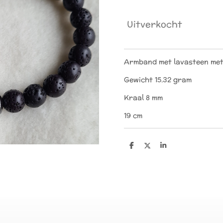
Uitverkocht
Armband met lavasteen met
Gewicht 15.32 gram
Kraal 8 mm
19 cm
D
D
S
e
e
h
l
e
a
e
l
r
n
e