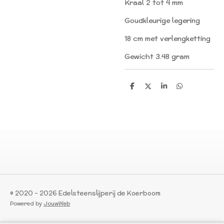
Kraal 2 tot 4 mm
Goudkleurige legering
18 cm met verlengketting
Gewicht 3.48 gram
D
D
S
D
e
e
h
e
l
e
a
l
e
l
r
e
n
e
n
© 2020 - 2026 Edelsteenslijperij de Koerboom
Powered by
JouwWeb