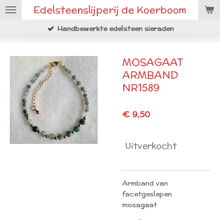
Edelsteenslijperij de Koerboom
Ga
direct
Handbewerkte edelsteen sieraden
naar
de
hoofdinhoud
MOSAGAAT
ARMBAND
NR1589
€ 9,50
Uitverkocht
Armband van
facetgeslepen
mosagaat