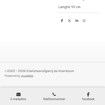
Lengte 45 cm
D
D
S
D
e
e
h
e
l
e
a
l
e
l
r
e
n
e
n
© 2020 - 2026 Edelsteenslijperij de Koerboom
Powered by
JouwWeb
E-mailadres
Telefoonnummer
Facebook