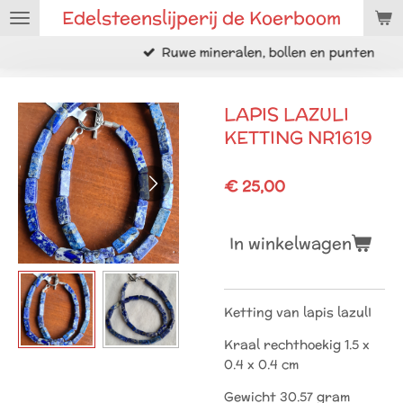
Edelsteenslijperij de Koerboom
Ga
direct
Ruwe mineralen, bollen en punten
naar
de
hoofdinhoud
LAPIS LAZULI
KETTING NR1619
€ 25,00
In winkelwagen
Ketting van lapis lazulI
Kraal rechthoekig 1.5 x
0.4 x 0.4 cm
Gewicht 30.57 gram