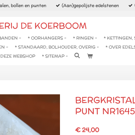
len, bollen en punten
(Aan)gepolijste edelstenen
ERIJ DE KOERBOOM
BANDEN -
* OORHANGERS -
* RINGEN -
* KETTINGEN,
EN -
* STANDAARD, BOLHOUDER, OVERIG -
* OVER EDEL
N DEZE WEBSHOP
* SITEMAP -
BERGKRISTA
PUNT NR1645
€ 24,00