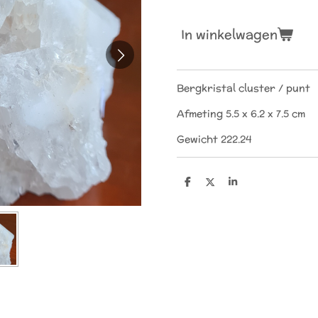
In winkelwagen
Bergkristal cluster / punt
Afmeting 5.5 x 6.2 x 7.5 cm
Gewicht 222.24
D
D
S
e
e
h
l
e
a
e
l
r
n
e