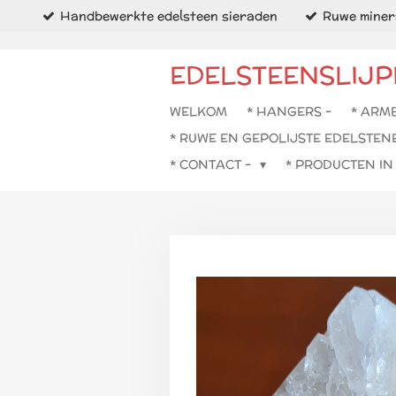
Handbewerkte edelsteen sieraden
Ruwe minera
Ga
direct
naar
EDELSTEENSLIJP
de
hoofdinhoud
WELKOM
* HANGERS -
* ARM
* RUWE EN GEPOLIJSTE EDELSTEN
* CONTACT -
* PRODUCTEN I