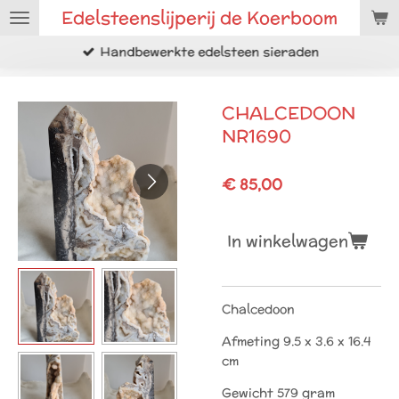
Edelsteenslijperij de Koerboom
Ga
direct
Handbewerkte edelsteen sieraden
naar
de
hoofdinhoud
CHALCEDOON
NR1690
€ 85,00
In winkelwagen
Chalcedoon
Afmeting 9.5 x 3.6 x 16.4
cm
Gewicht 579 gram