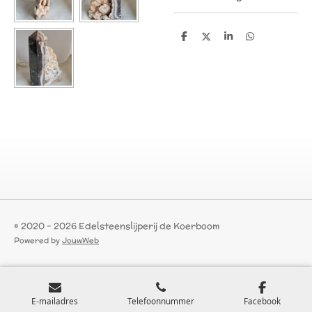
D
D
S
D
e
e
h
e
l
e
a
l
e
l
r
e
n
e
n
© 2020 - 2026 Edelsteenslijperij de Koerboom
Powered by
JouwWeb
E-mailadres
Telefoonnummer
Facebook