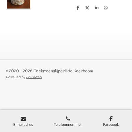
D
D
S
D
e
e
h
e
l
e
a
l
e
l
r
e
n
e
n
© 2020 - 2026 Edelsteenslijperij de Koerboom
Powered by
JouwWeb
E-mailadres
Telefoonnummer
Facebook