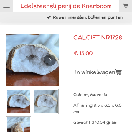
Edelsteenslijperij de Koerboom
Ga
direct
Ruwe mineralen, bollen en punten
naar
de
hoofdinhoud
CALCIET NR1728
€ 15,00
In winkelwagen
Calciet, Marokko
Afmeting 9.5 x 6.3 x 6.0
cm
Gewicht 370.54 gram