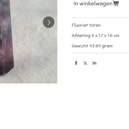
In winkelwagen
Fluoriet toren
Afmeting 6 x 1.7 x 1.6 cm
Gewicht 43.64 gram
D
D
S
e
e
h
l
e
a
e
l
r
n
e