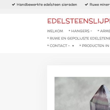
Handbewerkte edelsteen sieraden
Ruwe minera
Ga
direct
naar
EDELSTEENSLIJP
de
hoofdinhoud
WELKOM
* HANGERS -
* ARM
* RUWE EN GEPOLIJSTE EDELSTEN
* CONTACT -
* PRODUCTEN I