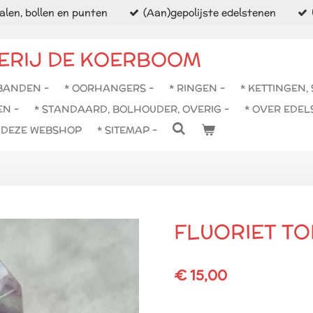
len, bollen en punten
(Aan)gepolijste edelstenen
ERIJ DE KOERBOOM
BANDEN -
* OORHANGERS -
* RINGEN -
* KETTINGEN,
EN -
* STANDAARD, BOLHOUDER, OVERIG -
* OVER EDEL
N DEZE WEBSHOP
* SITEMAP -
FLUORIET TO
€ 15,00