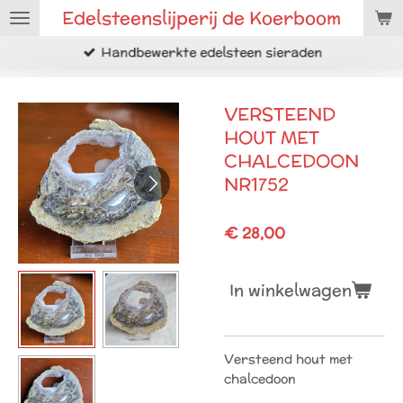
Edelsteenslijperij de Koerboom
Ga
direct
Handbewerkte edelsteen sieraden
naar
de
hoofdinhoud
VERSTEEND
HOUT MET
CHALCEDOON
NR1752
€ 28,00
In winkelwagen
Versteend hout met
chalcedoon