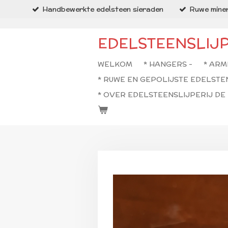
Handbewerkte edelsteen sieraden
Ruwe miner
Ga
direct
naar
EDELSTEENSLIJ
de
hoofdinhoud
WELKOM
* HANGERS -
* ARM
* RUWE EN GEPOLIJSTE EDELSTE
* OVER EDELSTEENSLIJPERIJ D