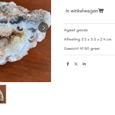
In winkelwagen
Agaat geode
Afmeting 3.5 x 5.5 x 2.4 cm
Gewicht 47.90 gram
D
D
S
e
e
h
l
e
a
e
l
r
n
e