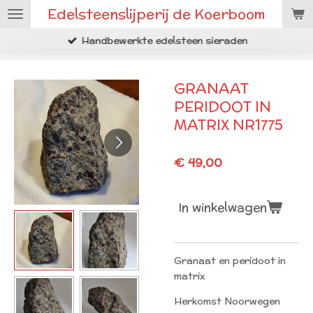
Edelsteenslijperij de Koerboom
Ga
direct
Handbewerkte edelsteen sieraden
naar
de
hoofdinhoud
GRANAAT
PERIDOOT IN
MATRIX NR1775
€ 49,00
In winkelwagen
Granaat en peridoot in
matrix
Herkomst Noorwegen