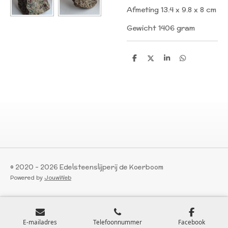
Afmeting 13.4 x 9.8 x 8 cm
Gewicht 1406 gram
D
D
S
D
e
e
h
e
l
e
a
l
e
l
r
e
n
e
n
© 2020 - 2026 Edelsteenslijperij de Koerboom
Powered by
JouwWeb
E-mailadres
Telefoonnummer
Facebook