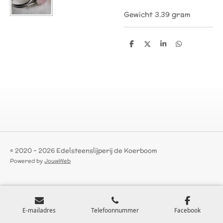
Gewicht 3.39 gram
D
D
S
D
e
e
h
e
l
e
a
l
e
l
r
e
n
e
n
© 2020 - 2026 Edelsteenslijperij de Koerboom
Powered by
JouwWeb
E-mailadres
Telefoonnummer
Facebook