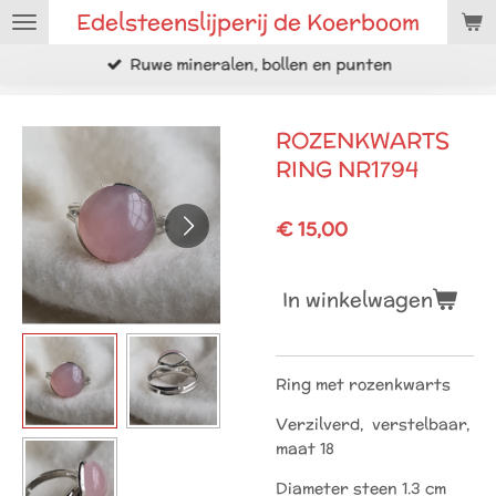
Edelsteenslijperij de Koerboom
Ga
direct
Ruwe mineralen, bollen en punten
naar
de
hoofdinhoud
ROZENKWARTS
RING NR1794
€ 15,00
In winkelwagen
Ring met rozenkwarts
Verzilverd, verstelbaar,
maat 18
Diameter steen 1.3 cm