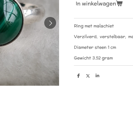
In winkelwagen
Ring met malachiet
Verzilverd, verstelbaar, m
Diameter steen 1 cm
Gewicht 3.52 gram
D
D
S
e
e
h
l
e
a
e
l
r
n
e