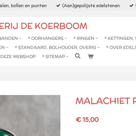
len, bollen en punten
(Aan)gepolijste edelstenen
ERIJ DE KOERBOOM
BANDEN -
* OORHANGERS -
* RINGEN -
* KETTINGEN,
EN -
* STANDAARD, BOLHOUDER, OVERIG -
* OVER EDEL
N DEZE WEBSHOP
* SITEMAP -
MALACHIET R
€ 15,00