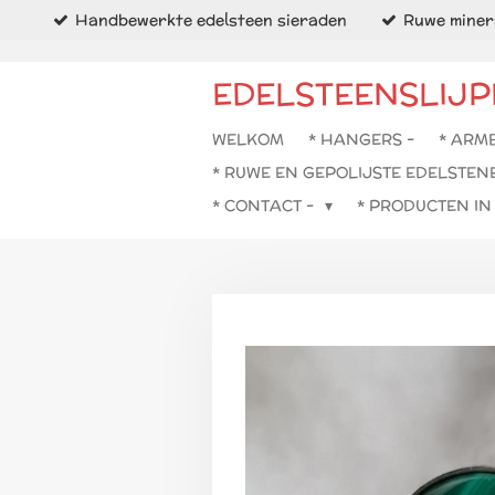
Handbewerkte edelsteen sieraden
Ruwe minera
Ga
direct
naar
EDELSTEENSLIJP
de
hoofdinhoud
WELKOM
* HANGERS -
* ARM
* RUWE EN GEPOLIJSTE EDELSTEN
* CONTACT -
* PRODUCTEN I