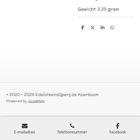
Gewicht 3.35 gram
D
D
S
D
e
e
h
e
l
e
a
l
e
l
r
e
n
e
n
© 2020 - 2026 Edelsteenslijperij de Koerboom
Powered by
JouwWeb
E-mailadres
Telefoonnummer
Facebook