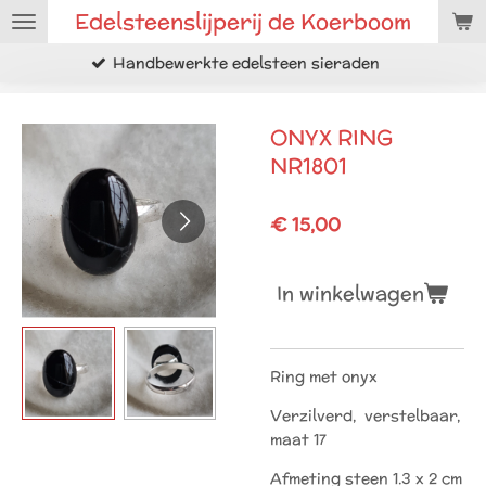
Edelsteenslijperij de Koerboom
Ga
direct
Handbewerkte edelsteen sieraden
naar
de
hoofdinhoud
ONYX RING
NR1801
€ 15,00
In winkelwagen
Ring met onyx
Verzilverd, verstelbaar,
maat 17
Afmeting steen 1.3 x 2 cm