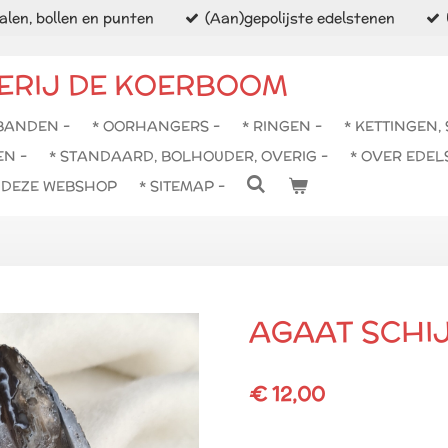
len, bollen en punten
(Aan)gepolijste edelstenen
ERIJ DE KOERBOOM
BANDEN -
* OORHANGERS -
* RINGEN -
* KETTINGEN,
EN -
* STANDAARD, BOLHOUDER, OVERIG -
* OVER EDEL
N DEZE WEBSHOP
* SITEMAP -
AGAAT SCHIJ
€ 12,00