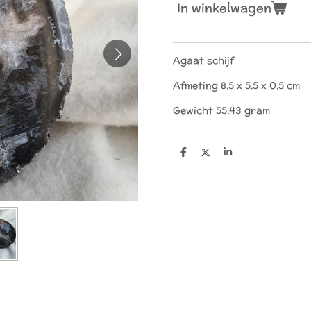
In winkelwagen
Agaat schijf
Afmeting 8.5 x 5.5 x 0.5 cm
Gewicht 55.43 gram
D
D
S
e
e
h
l
e
a
e
l
r
n
e