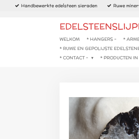
Handbewerkte edelsteen sieraden
Ruwe minera
Ga
direct
naar
EDELSTEENSLIJP
de
hoofdinhoud
WELKOM
* HANGERS -
* ARM
* RUWE EN GEPOLIJSTE EDELSTEN
* CONTACT -
* PRODUCTEN I