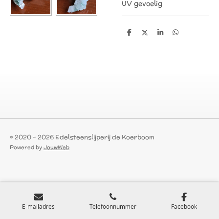
UV gevoelig
D
D
S
D
e
e
h
e
l
e
a
l
e
l
r
e
n
e
n
© 2020 - 2026 Edelsteenslijperij de Koerboom
Powered by
JouwWeb
E-mailadres
Telefoonnummer
Facebook