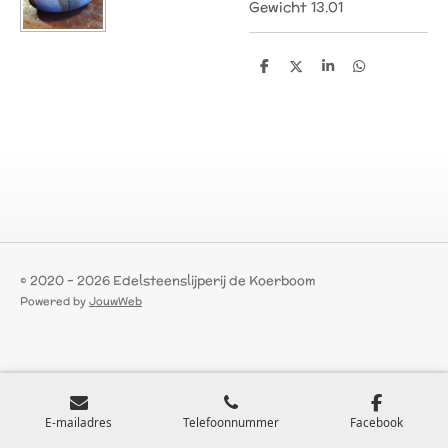
Gewicht 13.01
D
D
S
D
e
e
h
e
l
e
a
l
e
l
r
e
n
e
n
© 2020 - 2026 Edelsteenslijperij de Koerboom
Powered by
JouwWeb
E-mailadres
Telefoonnummer
Facebook