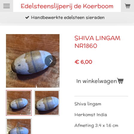
Edelsteenslijperij de Koerboom
Ga
direct
ndbewerkte edelsteen sieraden
Ru
naar
de
hoofdinhoud
SHIVA LINGAM
NR1860
€ 6,00
In winkelwagen
Shiva lingam
Herkomst India
Afmeting 3.4 x 1.6 cm