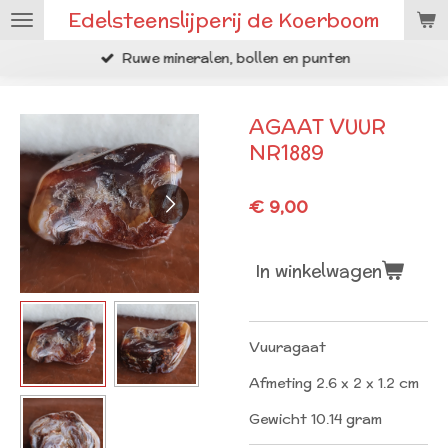
Edelsteenslijperij de Koerboom
Ga
direct
Ruwe mineralen, bollen en punten
naar
de
hoofdinhoud
AGAAT VUUR
NR1889
€ 9,00
In winkelwagen
Vuuragaat
Afmeting 2.6 x 2 x 1.2 cm
Gewicht 10.14 gram