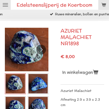
Edelsteenslijperij de Koerboom
Ga
direct
Ruwe mineralen, bollen en punten
naar
de
hoofdinhoud
AZURIET
MALACHIET
NR1898
€ 8,00
In winkelwagen
Azuriet Malachiet
Afmeting 2.9 x 3.9 x 2.3
cm