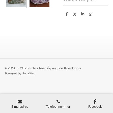
D
D
S
D
e
e
h
e
l
e
a
l
e
l
r
e
n
e
n
© 2020 - 2026 Edelsteenslijperij de Koerboom
Powered by
JouwWeb
E-mailadres
Telefoonnummer
Facebook