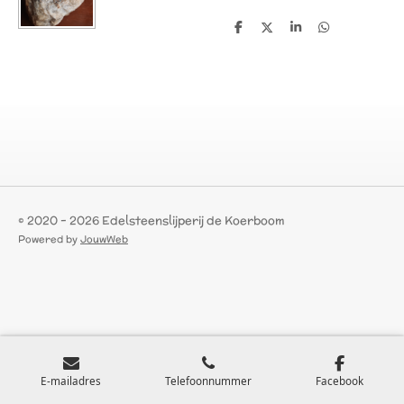
D
D
S
D
e
e
h
e
l
e
a
l
e
l
r
e
n
e
n
© 2020 - 2026 Edelsteenslijperij de Koerboom
Powered by
JouwWeb
E-mailadres
Telefoonnummer
Facebook