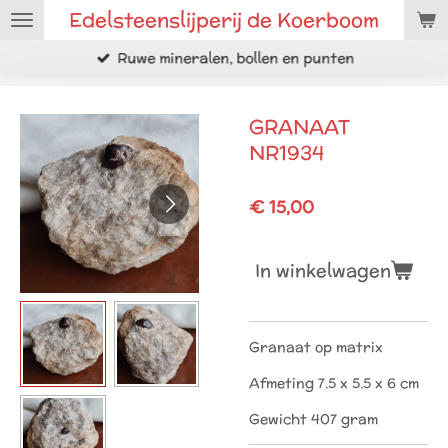
Edelsteenslijperij de Koerboom
Ga
direct
Ruwe mineralen, bollen en punten
naar
de
hoofdinhoud
GRANAAT
NR1934
€ 15,00
In winkelwagen
Granaat op matrix
Afmeting 7.5 x 5.5 x 6 cm
Gewicht 407 gram