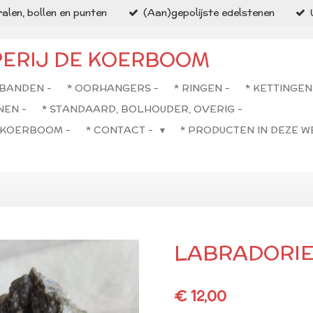
alen, bollen en punten
(Aan)gepolijste edelstenen
PERIJ DE KOERBOOM
BANDEN -
* OORHANGERS -
* RINGEN -
* KETTINGEN
NEN -
* STANDAARD, BOLHOUDER, OVERIG -
E KOERBOOM -
* CONTACT -
* PRODUCTEN IN DEZE 
LABRADORIE
€ 12,00