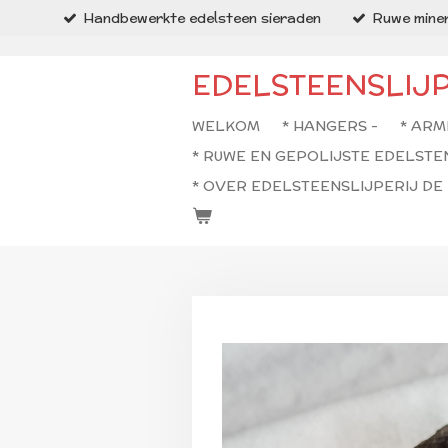
Handbewerkte edelsteen sieraden
Ruwe miner
Ga
direct
naar
EDELSTEENSLIJ
de
hoofdinhoud
WELKOM
* HANGERS -
* ARM
* RUWE EN GEPOLIJSTE EDELSTE
* OVER EDELSTEENSLIJPERIJ D