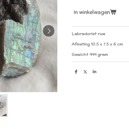
In winkelwagen
Labradoriet ruw
Afmeting 10.5 x 7.5 x 6 cm
Gewicht 444 gram
D
D
S
e
e
h
l
e
a
e
l
r
n
e