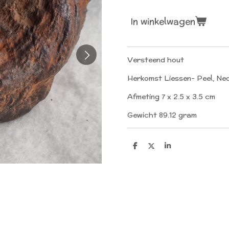
In winkelwagen
Versteend hout
Herkomst Liessen- Peel, Ne
Afmeting 7 x 2.5 x 3.5 cm
Gewicht 89.12 gram
D
D
S
e
e
h
l
e
a
e
l
r
n
e