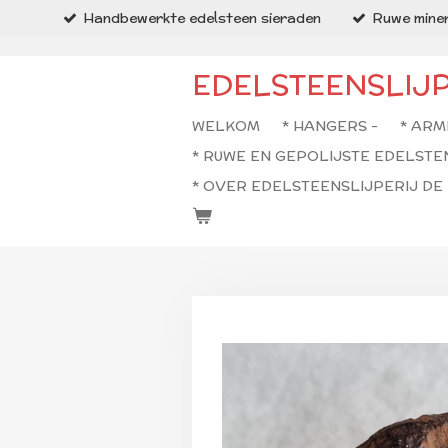
Handbewerkte edelsteen sieraden
Ruwe miner
Ga
direct
naar
EDELSTEENSLIJ
de
hoofdinhoud
WELKOM
* HANGERS -
* ARM
* RUWE EN GEPOLIJSTE EDELSTE
* OVER EDELSTEENSLIJPERIJ D