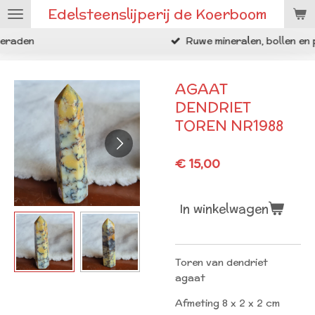
Edelsteenslijperij de Koerboom
Ga
direct
Ruwe mineralen, bollen en punten
naar
de
hoofdinhoud
AGAAT
DENDRIET
TOREN NR1988
€ 15,00
In winkelwagen
Toren van dendriet
agaat
Afmeting 8 x 2 x 2 cm