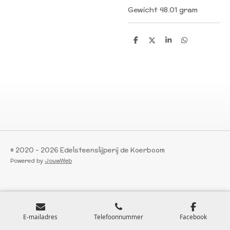
Gewicht 48.01 gram
D
D
S
D
e
e
h
e
l
e
a
l
e
l
r
e
n
e
n
© 2020 - 2026 Edelsteenslijperij de Koerboom
Powered by
JouwWeb
E-mailadres
Telefoonnummer
Facebook