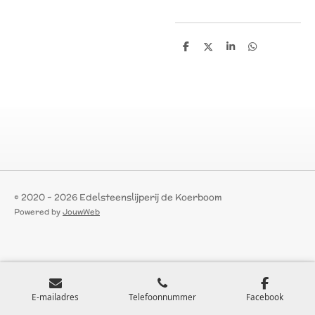
D
D
S
D
e
e
h
e
l
e
a
l
e
l
r
e
n
e
n
© 2020 - 2026 Edelsteenslijperij de Koerboom
Powered by
JouwWeb
E-mailadres
Telefoonnummer
Facebook