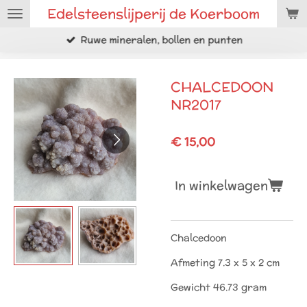
Edelsteenslijperij de Koerboom
Ga
direct
Ruwe mineralen, bollen en punten
naar
de
hoofdinhoud
CHALCEDOON
NR2017
€ 15,00
In winkelwagen
Chalcedoon
Afmeting 7.3 x 5 x 2 cm
Gewicht 46.73 gram