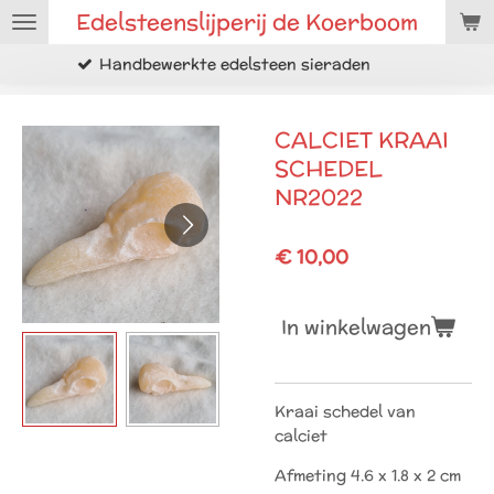
Edelsteenslijperij de Koerboom
Ga
direct
werkte edelsteen sieraden
Ruwe m
naar
de
hoofdinhoud
CALCIET KRAAI
SCHEDEL
NR2022
€ 10,00
In winkelwagen
Kraai schedel van
calciet
Afmeting 4.6 x 1.8 x 2 cm