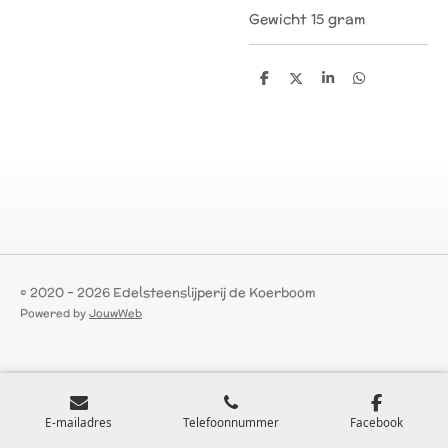
Gewicht 15 gram
D
D
S
D
e
e
h
e
l
e
a
l
e
l
r
e
n
e
n
© 2020 - 2026 Edelsteenslijperij de Koerboom
Powered by
JouwWeb
E-mailadres
Telefoonnummer
Facebook