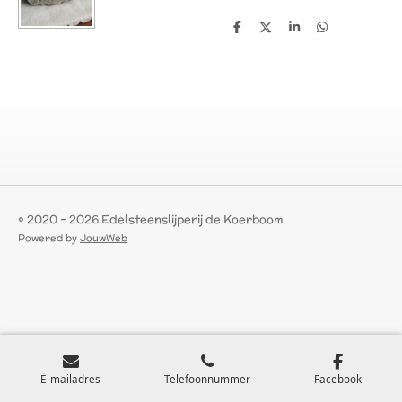
D
D
S
D
e
e
h
e
l
e
a
l
e
l
r
e
n
e
n
© 2020 - 2026 Edelsteenslijperij de Koerboom
Powered by
JouwWeb
E-mailadres
Telefoonnummer
Facebook