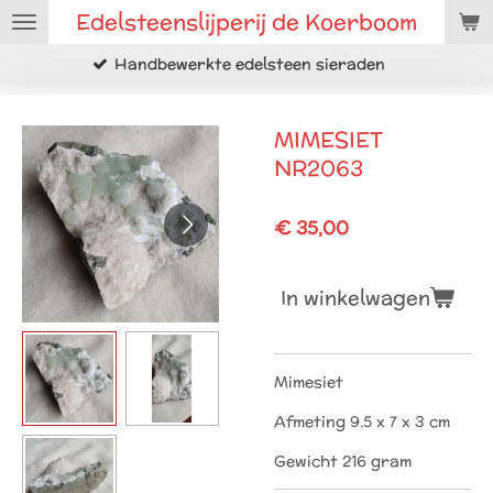
Edelsteenslijperij de Koerboom
Ga
direct
werkte edelsteen sieraden
Ruwe m
naar
de
hoofdinhoud
MIMESIET
NR2063
€ 35,00
In winkelwagen
Mimesiet
Afmeting 9.5 x 7 x 3 cm
Gewicht 216 gram