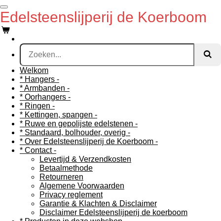
Ga
Edelsteenslijperij de Koerboom
direct
naar
de
hoofdinhoud
Welkom
* Hangers -
* Armbanden -
* Oorhangers -
* Ringen -
* Kettingen, spangen -
* Ruwe en gepolijste edelstenen -
* Standaard, bolhouder, overig -
* Over Edelsteenslijperij de Koerboom -
* Contact -
Levertijd & Verzendkosten
Betaalmethode
Retourneren
Algemene Voorwaarden
Privacy reglement
Garantie & Klachten & Disclaimer
Disclaimer Edelsteenslijperij de koerboom