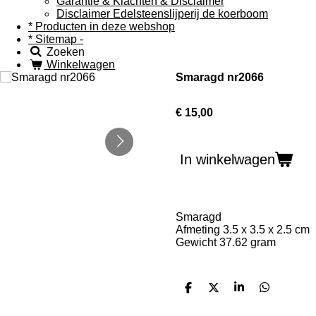
Garantie & Klachten & Disclaimer
Disclaimer Edelsteenslijperij de koerboom
* Producten in deze webshop
* Sitemap -
Zoeken
Winkelwagen
Smaragd nr2066
€ 15,00
In winkelwagen
Smaragd
Afmeting 3.5 x 3.5 x 2.5 cm
Gewicht 37.62 gram
D
D
S
D
e
e
h
e
l
e
a
l