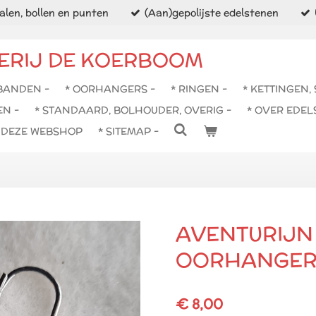
len, bollen en punten
(Aan)gepolijste edelstenen
ERIJ DE KOERBOOM
BANDEN -
* OORHANGERS -
* RINGEN -
* KETTINGEN,
EN -
* STANDAARD, BOLHOUDER, OVERIG -
* OVER EDEL
N DEZE WEBSHOP
* SITEMAP -
AVENTURIJN
OORHANGER
€ 8,00