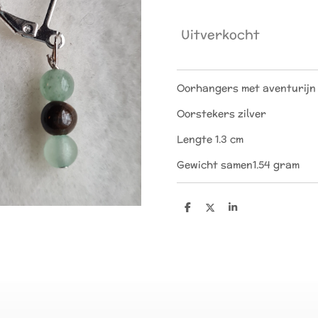
Uitverkocht
Oorhangers met aventurijn 
Oorstekers zilver
Lengte 1.3 cm
Gewicht samen1.54 gram
D
D
S
e
e
h
l
e
a
e
l
r
n
e