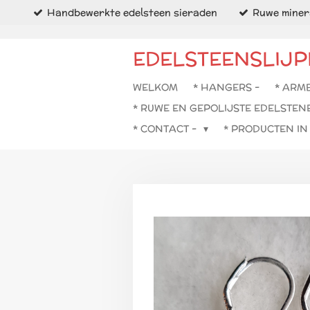
Handbewerkte edelsteen sieraden
Ruwe minera
Ga
direct
naar
EDELSTEENSLIJP
de
hoofdinhoud
WELKOM
* HANGERS -
* ARM
* RUWE EN GEPOLIJSTE EDELSTEN
* CONTACT -
* PRODUCTEN I