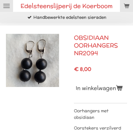
Edelsteenslijperij de Koerboom
Ga
direct
Handbewerkte edelsteen sieraden
naar
de
hoofdinhoud
OBSIDIAAN
OORHANGERS
NR2094
€ 8,00
In winkelwagen
Oorhangers met
obsidiaan
Oorstekers verzilverd