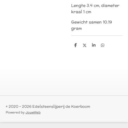
Lengte 3.4 cm, diameter
kraal 1 cm
Gewicht samen 10.19
gram
D
D
S
D
e
e
h
e
l
e
a
l
e
l
r
e
n
e
n
© 2020 - 2026 Edelsteenslijperij de Koerboom
Powered by
JouwWeb