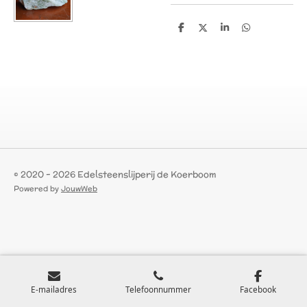
D
D
S
D
e
e
h
e
l
e
a
l
e
l
r
e
n
e
n
© 2020 - 2026 Edelsteenslijperij de Koerboom
Powered by
JouwWeb
E-mailadres
Telefoonnummer
Facebook