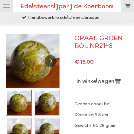
Edelsteenslijperij de Koerboom
Ga
direct
werkte edelsteen sieraden
Ruwe m
naar
de
hoofdinhoud
OPAAL GROEN
BOL NR2143
€ 15,00
In winkelwagen
Groene opaal bol
Diameter 4.3 cm
Gewicht 95.28 gram