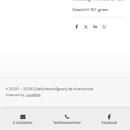
Gewicht 167 gram
D
D
S
D
e
e
h
e
l
e
a
l
e
l
r
e
n
e
n
© 2020 - 2026 Edelsteenslijperij de Koerboom
Powered by
JouwWeb
E-mailadres
Telefoonnummer
Facebook