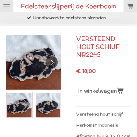
Edelsteenslijperij de Koerboom
Ga
direct
ndbewerkte edelsteen sieraden
R
naar
de
hoofdinhoud
VERSTEEND
HOUT SCHIJF
NR2245
€ 18,00
In winkelwagen
Versteend hout schijf
Herkomst Indonesië
Afmeting 14 x 9.3 x 0.7 cm