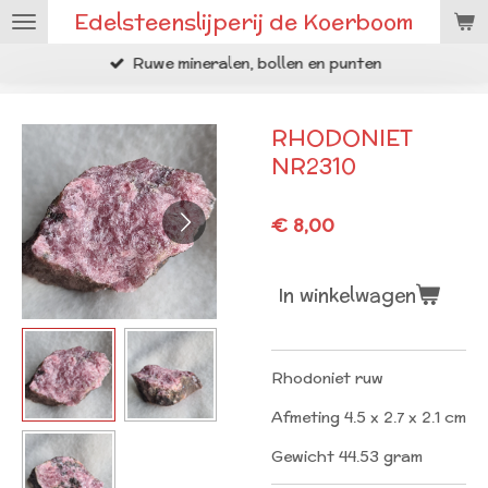
Edelsteenslijperij de Koerboom
Ga
direct
Ruwe mineralen, bollen en punten
naar
de
hoofdinhoud
RHODONIET
NR2310
€ 8,00
In winkelwagen
Rhodoniet ruw
Afmeting 4.5 x 2.7 x 2.1 cm
Gewicht 44.53 gram