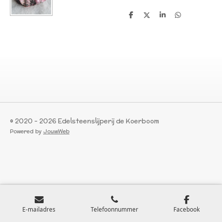
D
D
S
D
e
e
h
e
l
e
a
l
e
l
r
e
n
e
n
© 2020 - 2026 Edelsteenslijperij de Koerboom
Powered by
JouwWeb
E-mailadres
Telefoonnummer
Facebook