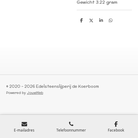
Gewicht 3.22 gram
D
D
S
D
e
e
h
e
l
e
a
l
e
l
r
e
n
e
n
© 2020 - 2026 Edelsteenslijperij de Koerboom
Powered by
JouwWeb
E-mailadres
Telefoonnummer
Facebook