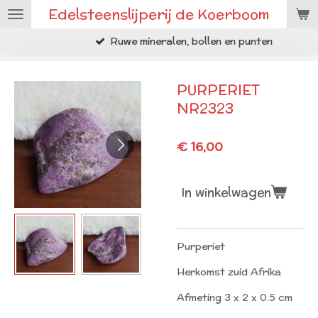
Edelsteenslijperij de Koerboom
Ga
direct
Ruwe mineralen, bollen en punten
naar
de
hoofdinhoud
PURPERIET
NR2323
€ 16,00
In winkelwagen
Purperiet
Herkomst zuid Afrika
Afmeting 3 x 2 x 0.5 cm