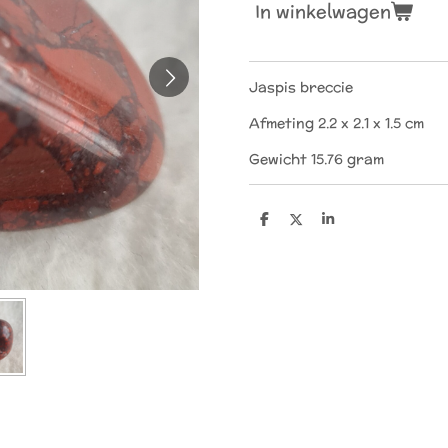
In winkelwagen
Jaspis breccie
Afmeting 2.2 x 2.1 x 1.5 cm
Gewicht 15.76 gram
D
D
S
e
e
h
l
e
a
e
l
r
n
e