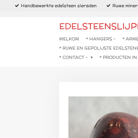
Handbewerkte edelsteen sieraden
Ruwe minera
Ga
direct
naar
EDELSTEENSLIJP
de
hoofdinhoud
WELKOM
* HANGERS -
* ARM
* RUWE EN GEPOLIJSTE EDELSTEN
* CONTACT -
* PRODUCTEN I