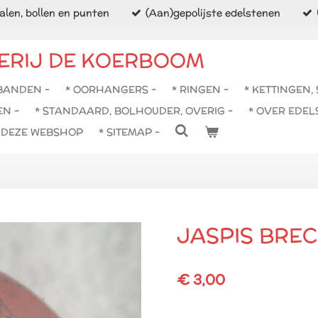
len, bollen en punten
(Aan)gepolijste edelstenen
ERIJ DE KOERBOOM
BANDEN -
* OORHANGERS -
* RINGEN -
* KETTINGEN,
EN -
* STANDAARD, BOLHOUDER, OVERIG -
* OVER EDEL
N DEZE WEBSHOP
* SITEMAP -
JASPIS BREC
€ 3,00