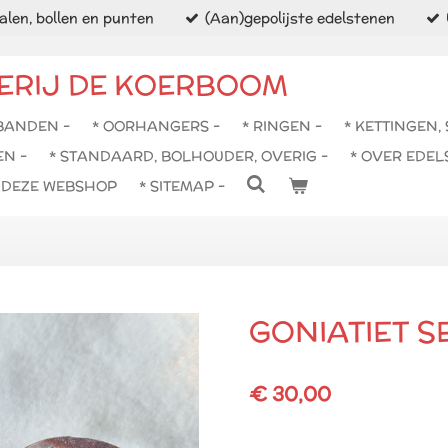
len, bollen en punten
(Aan)gepolijste edelstenen
ERIJ DE KOERBOOM
BANDEN -
* OORHANGERS -
* RINGEN -
* KETTINGEN,
EN -
* STANDAARD, BOLHOUDER, OVERIG -
* OVER EDEL
N DEZE WEBSHOP
* SITEMAP -
GONIATIET S
€ 30,00