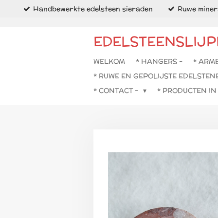
Handbewerkte edelsteen sieraden
Ruwe minera
Ga
direct
naar
EDELSTEENSLIJP
de
hoofdinhoud
WELKOM
* HANGERS -
* ARM
* RUWE EN GEPOLIJSTE EDELSTEN
* CONTACT -
* PRODUCTEN I