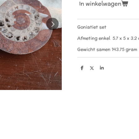
In winkelwagen
Goniatiet set
Afmeting enkel 5.7 x 5 x 3.2
Gewicht samen 143.75 gram
D
D
S
e
e
h
l
e
a
e
l
r
n
e