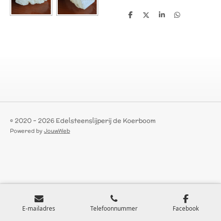
D
D
S
D
e
e
h
e
l
e
a
l
e
l
r
e
n
e
n
© 2020 - 2026 Edelsteenslijperij de Koerboom
Powered by
JouwWeb
E-mailadres
Telefoonnummer
Facebook