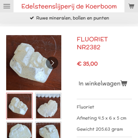
Edelsteenslijperij de Koerboom
Ga
direct
Ruwe mineralen, bollen en punten
naar
de
hoofdinhoud
FLUORIET
NR2382
€ 35,00
In winkelwagen
Fluoriet
Afmeting 4.5 x 6 x 5 cm
Gewicht 205.63 gram