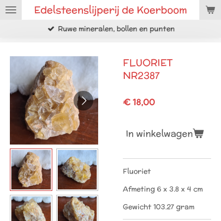
Edelsteenslijperij de Koerboom
Ga
direct
Ruwe mineralen, bollen en punten
naar
de
hoofdinhoud
FLUORIET
NR2387
€ 18,00
In winkelwagen
Fluoriet
Afmeting 6 x 3.8 x 4 cm
Gewicht 103.27 gram