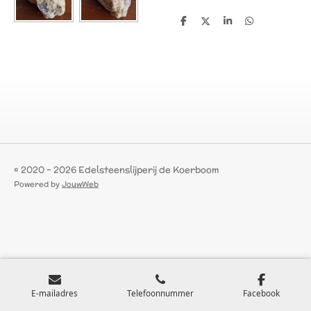
D
D
S
D
e
e
h
e
l
e
a
l
e
l
r
e
n
e
n
© 2020 - 2026 Edelsteenslijperij de Koerboom
Powered by
JouwWeb
E-mailadres
Telefoonnummer
Facebook