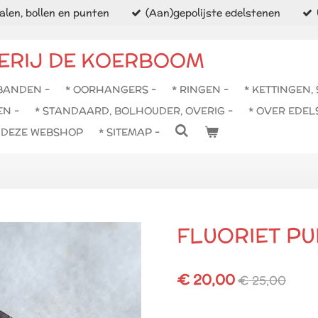
len, bollen en punten
(Aan)gepolijste edelstenen
ERIJ DE KOERBOOM
BANDEN -
* OORHANGERS -
* RINGEN -
* KETTINGEN,
EN -
* STANDAARD, BOLHOUDER, OVERIG -
* OVER EDEL
N DEZE WEBSHOP
* SITEMAP -
FLUORIET PU
€ 20,00
€ 25,00