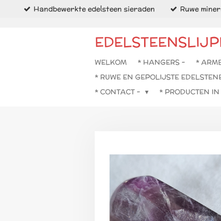
Handbewerkte edelsteen sieraden
Ruwe minera
Ga
direct
naar
EDELSTEENSLIJP
de
hoofdinhoud
WELKOM
* HANGERS -
* ARM
* RUWE EN GEPOLIJSTE EDELSTEN
* CONTACT -
* PRODUCTEN I