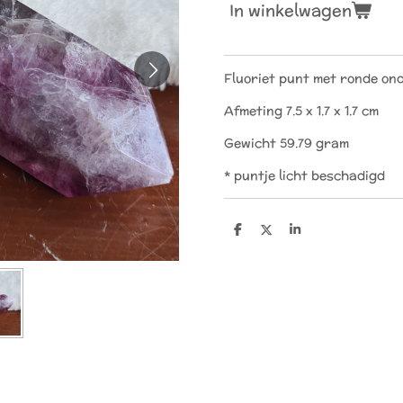
In winkelwagen
Fluoriet punt met ronde on
Afmeting 7.5 x 1.7 x 1.7 cm
Gewicht 59.79 gram
* puntje licht beschadigd
D
D
S
e
e
h
l
e
a
e
l
r
n
e