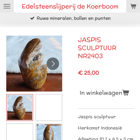
Edelsteenslijperij de Koerboom
Ga
direct
Ruwe mineralen, bollen en punten
naar
de
hoofdinhoud
JASPIS
SCULPTUUR
NR2403
€ 25,00
In winkelwagen
Jaspis sculptuur
Herkomst Indonesië
Afmeting 10.7 x 4.5 x 5 cm