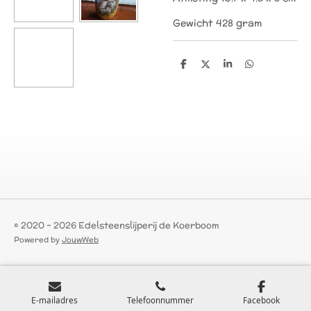
Gewicht 428 gram
D
D
S
D
e
e
h
e
l
e
a
l
e
l
r
e
n
e
n
© 2020 - 2026 Edelsteenslijperij de Koerboom
Powered by
JouwWeb
E-mailadres
Telefoonnummer
Facebook