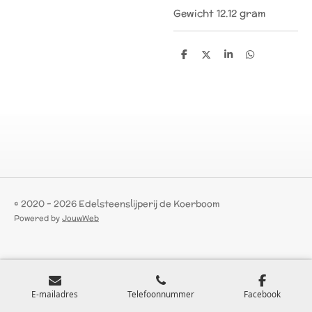
Gewicht 12.12 gram
D
D
S
D
e
e
h
e
l
e
a
l
e
l
r
e
n
e
n
© 2020 - 2026 Edelsteenslijperij de Koerboom
Powered by
JouwWeb
E-mailadres
Telefoonnummer
Facebook