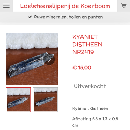
Edelsteenslijperij de Koerboom
Ga
direct
Ruwe mineralen, bollen en punten
naar
de
hoofdinhoud
KYANIET
DISTHEEN
NR2419
€ 15,00
Uitverkocht
Kyaniet, distheen
Afmeting 5.8 x 1.3 x 0.8
cm