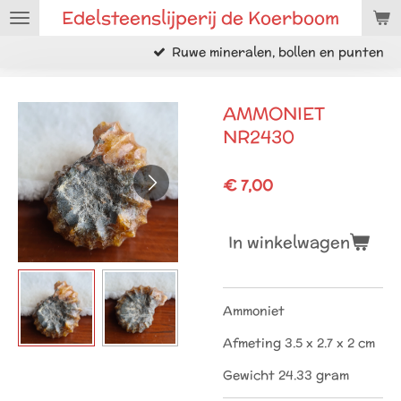
Edelsteenslijperij de Koerboom
Ga
direct
Ruwe mineralen, bollen en punten
naar
de
hoofdinhoud
AMMONIET
NR2430
€ 7,00
In winkelwagen
Ammoniet
Afmeting 3.5 x 2.7 x 2 cm
Gewicht 24.33 gram