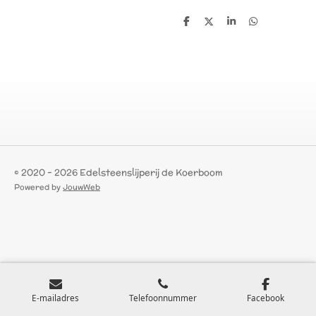
D
D
S
D
e
e
h
e
l
e
a
l
e
l
r
e
n
e
n
© 2020 - 2026 Edelsteenslijperij de Koerboom
Powered by
JouwWeb
E-mailadres
Telefoonnummer
Facebook