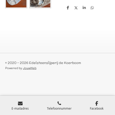
D
D
S
D
e
e
h
e
l
e
a
l
e
l
r
e
n
e
n
© 2020 - 2026 Edelsteenslijperij de Koerboom
Powered by
JouwWeb
E-mailadres
Telefoonnummer
Facebook