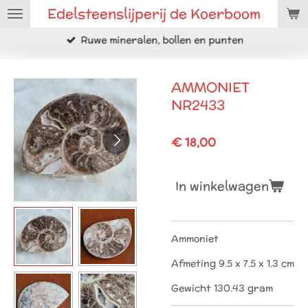
Edelsteenslijperij de Koerboom
Ga
direct
Ruwe mineralen, bollen en punten
naar
de
hoofdinhoud
AMMONIET
NR2433
€ 18,00
In winkelwagen
Ammoniet
Afmeting 9.5 x 7.5 x 1.3 cm
Gewicht 130.43 gram