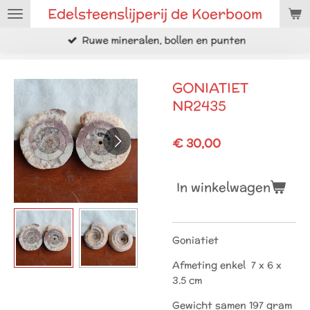
Edelsteenslijperij de Koerboom
Ga
direct
Ruwe mineralen, bollen en punten
naar
de
hoofdinhoud
GONIATIET
NR2435
€ 30,00
In winkelwagen
Goniatiet
Afmeting enkel 7 x 6 x
3.5 cm
Gewicht samen 197 gram