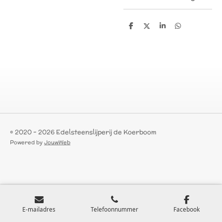
D
D
S
D
e
e
h
e
l
e
a
l
e
l
r
e
n
e
n
© 2020 - 2026 Edelsteenslijperij de Koerboom
Powered by
JouwWeb
E-mailadres
Telefoonnummer
Facebook