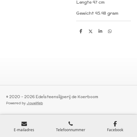
Lengte 47 cm
Gewicht 45.48 gram
D
D
S
D
e
e
h
e
l
e
a
l
e
l
r
e
n
e
n
© 2020 - 2026 Edelsteenslijperij de Koerboom
Powered by
JouwWeb
E-mailadres
Telefoonnummer
Facebook