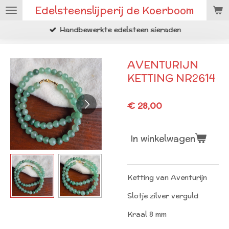
Edelsteenslijperij de Koerboom
Ga
direct
Handbewerkte edelsteen sieraden
naar
de
hoofdinhoud
AVENTURIJN
KETTING NR2614
€ 28,00
In winkelwagen
Ketting van Aventurijn
Slotje zilver verguld
Kraal 8 mm